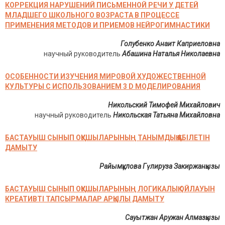
КОРРЕКЦИЯ НАРУШЕНИЙ ПИСЬМЕННОЙ РЕЧИ У ДЕТЕЙ
МЛАДШЕГО ШКОЛЬНОГО ВОЗРАСТА В ПРОЦЕССЕ
ПРИМЕНЕНИЯ МЕТОДОВ И ПРИЕМОВ НЕЙРОГИМНАСТИКИ
Голубенко Анаит Каприеловна
научный руководитель
Абашина Наталья Николаевна
ОСОБЕННОСТИ ИЗУЧЕНИЯ МИРОВОЙ ХУДОЖЕСТВЕННОЙ
КУЛЬТУРЫ С ИСПОЛЬЗОВАНИЕМ 3 D МОДЕЛИРОВАНИЯ
Никольский Тимофей Михайлович
научный руководитель
Никольская Татьяна Михайловна
БАСТАУЫШ СЫНЫП ОҚУШЫЛАРЫНЫҢ ТАНЫМДЫҚ ҚАБІЛЕТІН
ДАМЫТУ
Райымқұлова Гүлируза Закиржанқызы
БАСТАУЫШ СЫНЫП ОҚУШЫЛАРЫНЫҢ ЛОГИКАЛЫҚ ОЙЛАУЫН
КРЕАТИВТІ ТАПСЫРМАЛАР АРҚЫЛЫ ДАМЫТУ
Сауытжан Аружан Алмазқызы