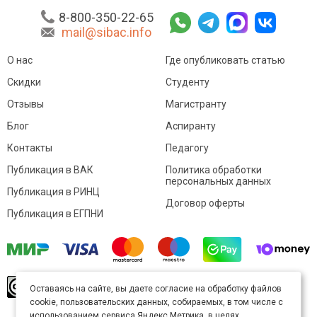
8-800-350-22-65
mail@sibac.info
О нас
Где опубликовать статью
Скидки
Студенту
Отзывы
Магистранту
Блог
Аспиранту
Контакты
Педагогу
Публикация в ВАК
Политика обработки
персональных данных
Публикация в РИНЦ
Договор оферты
Публикация в ЕГПНИ
© Sibac.info 2026. Все права защищены.
Это
Оставаясь на сайте, вы даете согласие на обработку файлов
произведение доступно по
лицензии Creative
cookie, пользовательских данных, собираемых, в том числе с
Commons «Attribution» («Атрибуция») 4.0
Непортированная
.
использованием сервиса Яндекс.Метрика, в целях