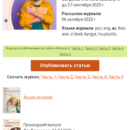
до 27 сентября 2025 г.
Рассылка журнала:
06 октября 2025 г.
Языки журнала:
рус, eng, қаз, бел,
aze, о'zbek, kyrgyz, հայերեն.
Журнал опубликован на сайте elibrary.ru:
Часть 1
,
Часть 2
,
Часть 3
,
Часть 4
,
Часть 5
Опубликовать статью
Скачать журнал,
Часть 1
,
Часть 2
,
Часть 3
,
Часть 4
,
Часть 5
Архив изданий
Прошедший выпуск