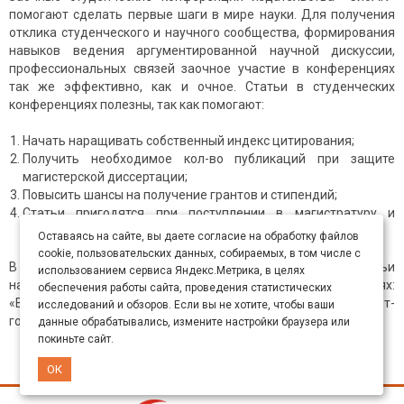
помогают сделать первые шаги в мире науки. Для получения
отклика студенческого и научного сообщества, формирования
навыков ведения аргументированной научной дискуссии,
профессиональных связей заочное участие в конференциях
так же эффективно, как и очное. Статьи в студенческих
конференциях полезны, так как помогают:
Начать наращивать собственный индекс цитирования;
Получить необходимое кол-во публикаций при защите
магистерской диссертации;
Повысить шансы на получение грантов и стипендий;
Статьи пригодятся при поступлении в магистратуру и
аспирантуру.
Оставаясь на сайте, вы даете согласие на обработку файлов
cookie, пользовательских данных, собираемых, в том числе с
В издательстве «СибАК» лучшие студенческие статьи
использованием сервиса Яндекс.Метрика, в целях
награждаются именными дипломами в двух номинациях:
обеспечения работы сайта, проведения статистических
«Выбор редакционной коллегии» и «Победитель интернет-
исследований и обзоров. Если вы не хотите, чтобы ваши
голосования».
данные обрабатывались, измените настройки браузера или
покиньте сайт.
ОК