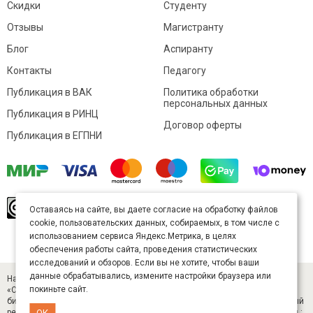
Скидки
Студенту
Отзывы
Магистранту
Блог
Аспиранту
Контакты
Педагогу
Публикация в ВАК
Политика обработки
персональных данных
Публикация в РИНЦ
Договор оферты
Публикация в ЕГПНИ
© Sibac.info 2026. Все права защищены.
Это
Оставаясь на сайте, вы даете согласие на обработку файлов
произведение доступно по
лицензии Creative
cookie, пользовательских данных, собираемых, в том числе с
Commons «Attribution» («Атрибуция») 4.0
Непортированная
.
использованием сервиса Яндекс.Метрика, в целях
Карта сайта
обеспечения работы сайта, проведения статистических
исследований и обзоров. Если вы не хотите, чтобы ваши
данные обрабатывались, измените настройки браузера или
Научный журнал «Студенческий» (ISSN 2541-9412). Издатель — ООО
покиньте сайт.
«СибАК» (ИНН 5402054157). Размещается в Научной электронной
библиотеке eLIBRARY.RU (договор № 445-11/2019 от 05.11.2019). Главный
редактор — Старченко И. Б., д-р техн. наук. E-mail: student@sibac.info, тел.:
ОК