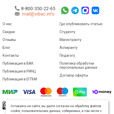
8-800-350-22-65
mail@sibac.info
О нас
Где опубликовать статью
Скидки
Студенту
Отзывы
Магистранту
Блог
Аспиранту
Контакты
Педагогу
Публикация в ВАК
Политика обработки
персональных данных
Публикация в РИНЦ
Договор оферты
Публикация в ЕГПНИ
© Sibac.info 2026. Все права защищены.
Это
Оставаясь на сайте, вы даете согласие на обработку файлов
произведение доступно по
лицензии Creative
cookie, пользовательских данных, собираемых, в том числе с
Commons «Attribution» («Атрибуция») 4.0