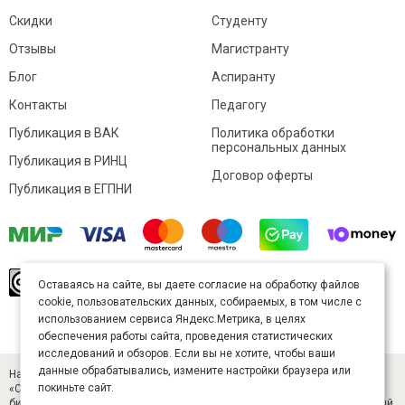
Скидки
Студенту
Отзывы
Магистранту
Блог
Аспиранту
Контакты
Педагогу
Публикация в ВАК
Политика обработки
персональных данных
Публикация в РИНЦ
Договор оферты
Публикация в ЕГПНИ
© Sibac.info 2026. Все права защищены.
Это
Оставаясь на сайте, вы даете согласие на обработку файлов
произведение доступно по
лицензии Creative
cookie, пользовательских данных, собираемых, в том числе с
Commons «Attribution» («Атрибуция») 4.0
Непортированная
.
использованием сервиса Яндекс.Метрика, в целях
Карта сайта
обеспечения работы сайта, проведения статистических
исследований и обзоров. Если вы не хотите, чтобы ваши
данные обрабатывались, измените настройки браузера или
Научный журнал «Студенческий» (ISSN 2541-9412). Издатель — ООО
покиньте сайт.
«СибАК» (ИНН 5402054157). Размещается в Научной электронной
библиотеке eLIBRARY.RU (договор № 445-11/2019 от 05.11.2019). Главный