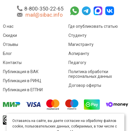
8-800-350-22-65
mail@sibac.info
О нас
Где опубликовать статью
Скидки
Студенту
Отзывы
Магистранту
Блог
Аспиранту
Контакты
Педагогу
Публикация в ВАК
Политика обработки
персональных данных
Публикация в РИНЦ
Договор оферты
Публикация в ЕГПНИ
© Sibac.info 2026. Все права защищены.
Это
Оставаясь на сайте, вы даете согласие на обработку файлов
произведение доступно по
лицензии Creative
cookie, пользовательских данных, собираемых, в том числе с
Commons «Attribution» («Атрибуция») 4.0