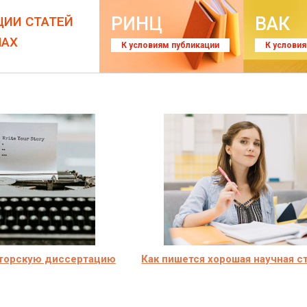
РИНЦ
ВАК
ЦИИ СТАТЕЙ
ЛАХ
К условиям публикации
К услови
кторскую диссертацию
Как пишется хорошая научная с