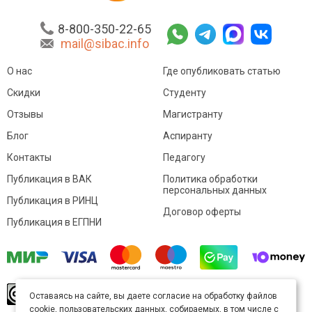
8-800-350-22-65
mail@sibac.info
О нас
Где опубликовать статью
Скидки
Студенту
Отзывы
Магистранту
Блог
Аспиранту
Контакты
Педагогу
Публикация в ВАК
Политика обработки
персональных данных
Публикация в РИНЦ
Договор оферты
Публикация в ЕГПНИ
© Sibac.info 2026. Все права защищены.
Это
Оставаясь на сайте, вы даете согласие на обработку файлов
произведение доступно по
лицензии Creative
cookie, пользовательских данных, собираемых, в том числе с
Commons «Attribution» («Атрибуция») 4.0