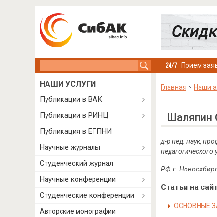
Search this site
Прием заяв
НАШИ УСЛУГИ
Главная
Наши а
Публикации в ВАК
Публикации в РИНЦ
Шаляпин 
Публикация в ЕГПНИ
д-р пед. наук, п
Научные журналы
педагогического 
Студенческий журнал
РФ, г. Новосибир
Научные конференции
Статьи на сайт
Студенческие конференции
ОСНОВНЫЕ З
Авторские монографии