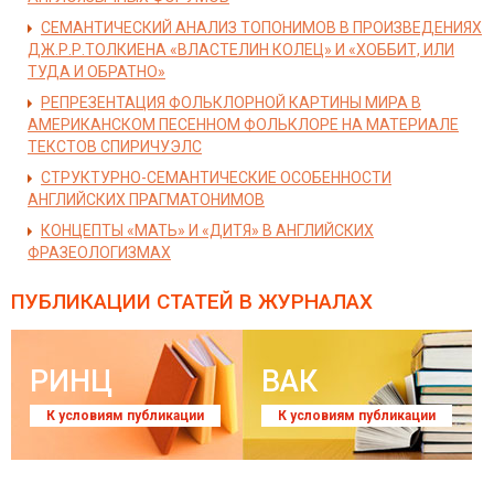
СЕМАНТИЧЕСКИЙ АНАЛИЗ ТОПОНИМОВ В ПРОИЗВЕДЕНИЯХ
ДЖ.Р.Р.ТОЛКИЕНА «ВЛАСТЕЛИН КОЛЕЦ» И «ХОББИТ, ИЛИ
ТУДА И ОБРАТНО»
РЕПРЕЗЕНТАЦИЯ ФОЛЬКЛОРНОЙ КАРТИНЫ МИРА В
АМЕРИКАНСКОМ ПЕСЕННОМ ФОЛЬКЛОРЕ НА МАТЕРИАЛЕ
ТЕКСТОВ СПИРИЧУЭЛС
СТРУКТУРНО-СЕМАНТИЧЕСКИЕ ОСОБЕННОСТИ
АНГЛИЙСКИХ ПРАГМАТОНИМОВ
КОНЦЕПТЫ «МАТЬ» И «ДИТЯ» В АНГЛИЙСКИХ
ФРАЗЕОЛОГИЗМАХ
ПУБЛИКАЦИИ СТАТЕЙ
В ЖУРНАЛАХ
РИНЦ
ВАК
К условиям публикации
К условиям публикации