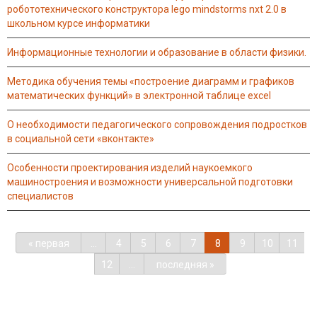
робототехнического конструктора lego mindstorms nxt 2.0 в
школьном курсе информатики
информационные технологии и образование в области физики.
методика обучения темы «построение диаграмм и графиков
математических функций» в электронной таблице excel
о необходимости педагогического сопровождения подростков
в социальной сети «вконтакте»
особенности проектирования изделий наукоемкого
машиностроения и возможности универсальной подготовки
специалистов
« первая
…
4
5
6
7
8
9
10
11
12
…
последняя »