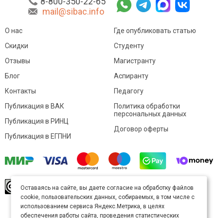
8-800-350-22-65
mail@sibac.info
О нас
Где опубликовать статью
Скидки
Студенту
Отзывы
Магистранту
Блог
Аспиранту
Контакты
Педагогу
Публикация в ВАК
Политика обработки
персональных данных
Публикация в РИНЦ
Договор оферты
Публикация в ЕГПНИ
© Sibac.info 2026. Все права защищены.
Это
Оставаясь на сайте, вы даете согласие на обработку файлов
произведение доступно по
лицензии Creative
cookie, пользовательских данных, собираемых, в том числе с
Commons «Attribution» («Атрибуция») 4.0
Непортированная
.
использованием сервиса Яндекс.Метрика, в целях
Карта сайта
обеспечения работы сайта, проведения статистических