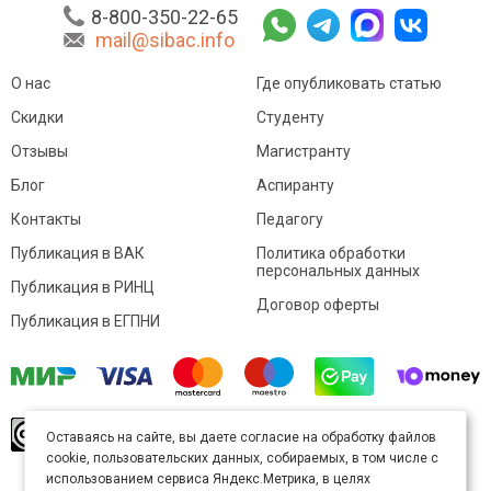
8-800-350-22-65
mail@sibac.info
О нас
Где опубликовать статью
Скидки
Студенту
Отзывы
Магистранту
Блог
Аспиранту
Контакты
Педагогу
Публикация в ВАК
Политика обработки
персональных данных
Публикация в РИНЦ
Договор оферты
Публикация в ЕГПНИ
© Sibac.info 2026. Все права защищены.
Это
Оставаясь на сайте, вы даете согласие на обработку файлов
произведение доступно по
лицензии Creative
cookie, пользовательских данных, собираемых, в том числе с
Commons «Attribution» («Атрибуция») 4.0
Непортированная
.
использованием сервиса Яндекс.Метрика, в целях