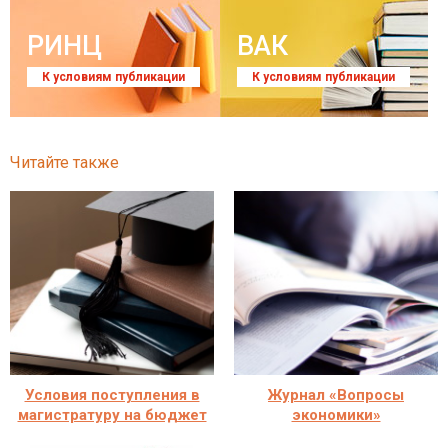
РИНЦ
ВАК
К условиям публикации
К условиям публикации
Читайте также
Условия поступления в
Журнал «Вопросы
магистратуру на бюджет
экономики»