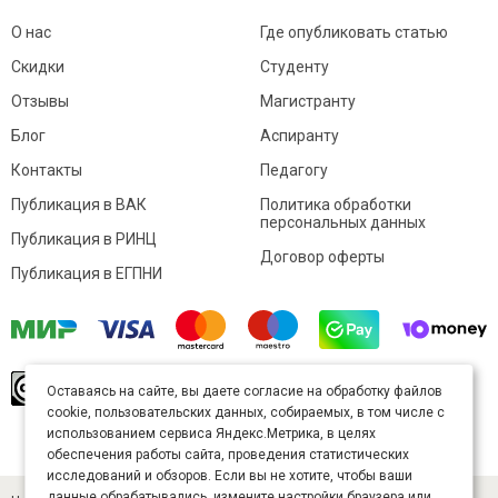
О нас
Где опубликовать статью
Скидки
Студенту
Отзывы
Магистранту
Блог
Аспиранту
Контакты
Педагогу
Публикация в ВАК
Политика обработки
персональных данных
Публикация в РИНЦ
Договор оферты
Публикация в ЕГПНИ
© Sibac.info 2026. Все права защищены.
Это
Оставаясь на сайте, вы даете согласие на обработку файлов
произведение доступно по
лицензии Creative
cookie, пользовательских данных, собираемых, в том числе с
Commons «Attribution» («Атрибуция») 4.0
Непортированная
.
использованием сервиса Яндекс.Метрика, в целях
Карта сайта
обеспечения работы сайта, проведения статистических
исследований и обзоров. Если вы не хотите, чтобы ваши
данные обрабатывались, измените настройки браузера или