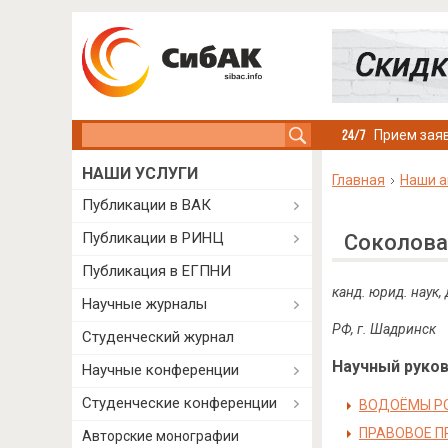
Search this site
Прием заяв
НАШИ УСЛУГИ
Главная
Наши а
Публикации в ВАК
Публикации в РИНЦ
Соколова
Публикация в ЕГПНИ
канд. юрид. наук
Научные журналы
РФ, г. Шадринск
Студенческий журнал
Научный руково
Научные конференции
Студенческие конференции
ВОДОЁМЫ РО
ПРАВОВОЕ П
Авторские монографии