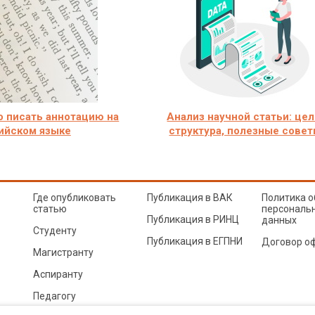
о писать аннотацию на
Анализ научной статьи: цел
ийском языке
структура, полезные сове
Где опубликовать
Публикация в ВАК
Политика о
статью
персональ
Публикация в РИНЦ
данных
Студенту
Публикация в ЕГПНИ
Договор о
Магистранту
Аспиранту
Педагогу