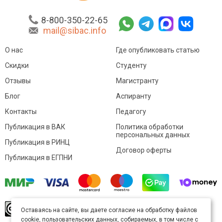
8-800-350-22-65
mail@sibac.info
О нас
Где опубликовать статью
Скидки
Студенту
Отзывы
Магистранту
Блог
Аспиранту
Контакты
Педагогу
Публикация в ВАК
Политика обработки
персональных данных
Публикация в РИНЦ
Договор оферты
Публикация в ЕГПНИ
© Sibac.info 2026. Все права защищены.
Это
Оставаясь на сайте, вы даете согласие на обработку файлов
произведение доступно по
лицензии Creative
cookie, пользовательских данных, собираемых, в том числе с
Commons «Attribution» («Атрибуция») 4.0