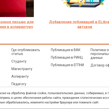
онное письмо для
Добавление публикаций в ELibra
ния в аспирантуру
авторов
Где опубликовать
Публикация в ВАК
Политика о
статью
персональ
Публикация в РИНЦ
данных
Студенту
Публикация в ЕГПНИ
Договор о
Магистранту
Аспиранту
Педагогу
© Sibac.info 2026. Все права защищены.
Это произведение доступно по
лицензии Creative Co
асие на обработку файлов cookie, пользовательских данных, собираемых, в 
Карта сайта
трика, в целях обеспечения работы сайта, проведения статистических исс
ные обрабатывались, измените настройки браузера или покиньте сайт.
К» (ИНН 5402054157). Размещается в Научной электронной библиотеке eLIBRARY.RU (договор 
техн. наук. E-mail: student@sibac.info, тел.: 8-800-350-22-65.