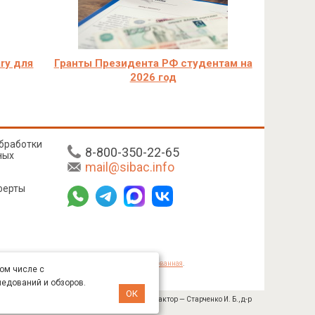
ry для
Гранты Президента РФ студентам на
2026 год
бработки
8-800-350-22-65
ных
mail@sibac.info
ферты
mmons «Attribution» («Атрибуция») 4.0 Непортированная
.
том числе с
ледований и обзоров.
ОК
№ 445-11/2019 от 05.11.2019). Главный редактор — Старченко И. Б., д-р