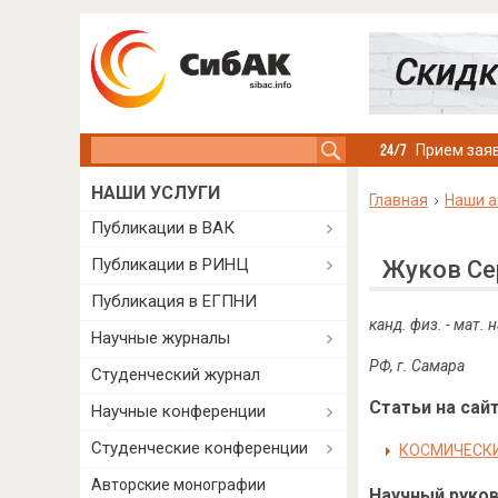
Search this site
Прием заяв
НАШИ УСЛУГИ
Главная
Наши а
Публикации в ВАК
Публикации в РИНЦ
Жуков Се
Публикация в ЕГПНИ
канд. физ. - мат
Научные журналы
РФ, г. Самара
Студенческий журнал
Статьи на сайт
Научные конференции
Студенческие конференции
КОСМИЧЕСКИ
Авторские монографии
Научный руково