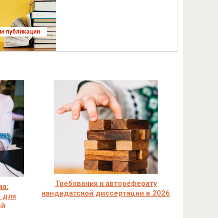
ям публикации
Требования к автореферату
ма:
кандидатской диссертации в 2026
 для
ей