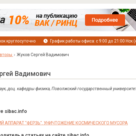
ок круглосуточно
График работы офиса: с 9:00 до 21:00 Нск (
вторы
Жуков Сергей Вадимович
ргей Вадимович
. наук, доц. кафедры физика, Поволжский государственный университ
е sibac.info
Й АППАРАТ "ФЕРЗЬ". УНИЧТОЖЕНИЕ КОСМИЧЕСКОГО МУСОРА
дитель в статьях на сайте sibac.info