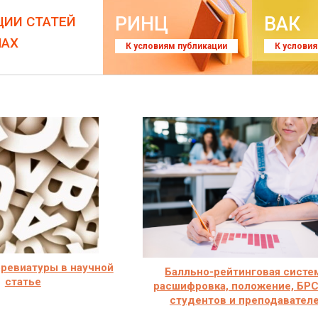
РИНЦ
ВАК
ЦИИ СТАТЕЙ
ЛАХ
К условиям публикации
К услови
ревиатуры в научной
Балльно-рейтинговая систе
статье
расшифровка, положение, БРС
студентов и преподавател