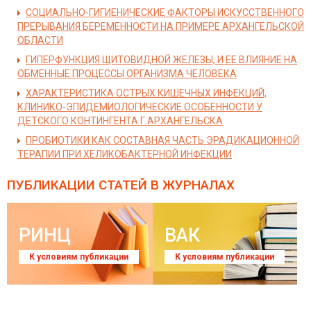
СОЦИАЛЬНО-ГИГИЕНИЧЕСКИЕ ФАКТОРЫ ИСКУССТВЕННОГО
ПРЕРЫВАНИЯ БЕРЕМЕННОСТИ НА ПРИМЕРЕ АРХАНГЕЛЬСКОЙ
ОБЛАСТИ
ГИПЕРФУНКЦИЯ ЩИТОВИДНОЙ ЖЕЛЕЗЫ, И ЕЕ ВЛИЯНИЕ НА
ОБМЕННЫЕ ПРОЦЕССЫ ОРГАНИЗМА ЧЕЛОВЕКА
ХАРАКТЕРИСТИКА ОСТРЫХ КИШЕЧНЫХ ИНФЕКЦИЙ,
КЛИНИКО-ЭПИДЕМИОЛОГИЧЕСКИЕ ОСОБЕННОСТИ У
ДЕТСКОГО КОНТИНГЕНТА Г.АРХАНГЕЛЬСКА
ПРОБИОТИКИ КАК СОСТАВНАЯ ЧАСТЬ ЭРАДИКАЦИОННОЙ
ТЕРАПИИ ПРИ ХЕЛИКОБАКТЕРНОЙ ИНФЕКЦИИ
ПУБЛИКАЦИИ СТАТЕЙ
В ЖУРНАЛАХ
РИНЦ
ВАК
К условиям публикации
К условиям публикации