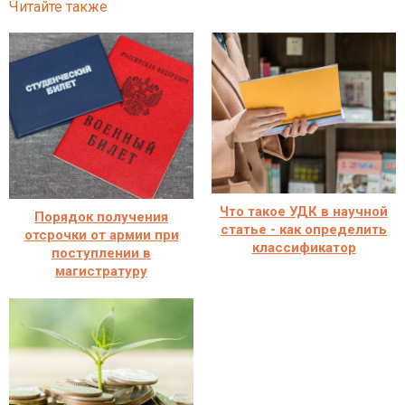
Читайте также
Что такое УДК в научной
Порядок получения
статье - как определить
отсрочки от армии при
классификатор
поступлении в
магистратуру