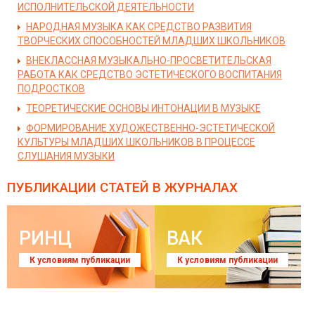
ИСПОЛНИТЕЛЬСКОЙ ДЕЯТЕЛЬНОСТИ
НАРОДНАЯ МУЗЫКА КАК СРЕДСТВО РАЗВИТИЯ
ТВОРЧЕСКИХ СПОСОБНОСТЕЙ МЛАДШИХ ШКОЛЬНИКОВ
ВНЕКЛАССНАЯ МУЗЫКАЛЬНО-ПРОСВЕТИТЕЛЬСКАЯ
РАБОТА КАК СРЕДСТВО ЭСТЕТИЧЕСКОГО ВОСПИТАНИЯ
ПОДРОСТКОВ
ТЕОРЕТИЧЕСКИЕ ОСНОВЫ ИНТОНАЦИИ В МУЗЫКЕ
ФОРМИРОВАНИЕ ХУДОЖЕСТВЕННО-ЭСТЕТИЧЕСКОЙ
КУЛЬТУРЫ МЛАДШИХ ШКОЛЬНИКОВ В ПРОЦЕССЕ
СЛУШАНИЯ МУЗЫКИ
ПУБЛИКАЦИИ СТАТЕЙ
В ЖУРНАЛАХ
РИНЦ
ВАК
К условиям публикации
К условиям публикации