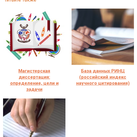
Магистерская
База данных РИНЦ
диссертация:
(российский индекс
определение, цели и
научного цитирования)
задачи