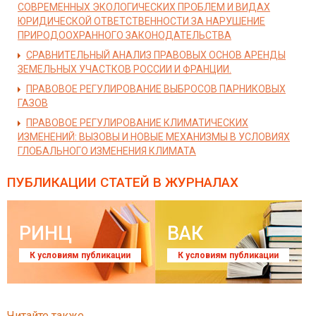
СОВРЕМЕННЫХ ЭКОЛОГИЧЕСКИХ ПРОБЛЕМ И ВИДАХ
ЮРИДИЧЕСКОЙ ОТВЕТСТВЕННОСТИ ЗА НАРУШЕНИЕ
ПРИРОДООХРАННОГО ЗАКОНОДАТЕЛЬСТВА
СРАВНИТЕЛЬНЫЙ АНАЛИЗ ПРАВОВЫХ ОСНОВ АРЕНДЫ
ЗЕМЕЛЬНЫХ УЧАСТКОВ РОССИИ И ФРАНЦИИ.
ПРАВОВОЕ РЕГУЛИРОВАНИЕ ВЫБРОСОВ ПАРНИКОВЫХ
ГАЗОВ
ПРАВОВОЕ РЕГУЛИРОВАНИЕ КЛИМАТИЧЕСКИХ
ИЗМЕНЕНИЙ: ВЫЗОВЫ И НОВЫЕ МЕХАНИЗМЫ В УСЛОВИЯХ
ГЛОБАЛЬНОГО ИЗМЕНЕНИЯ КЛИМАТА
ПУБЛИКАЦИИ СТАТЕЙ
В ЖУРНАЛАХ
РИНЦ
ВАК
К условиям публикации
К условиям публикации
Читайте также