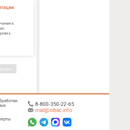
ртации
учения в
имо
узом к
дняя »
бработки
8-800-350-22-65
ных
mail@sibac.info
ферты