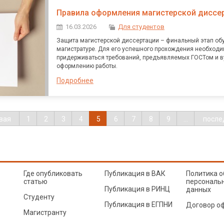
Правила оформления магистерской диссе
16.03.2026
Для студентов
Защита магистерской диссертации – финальный этап об
магистратуре. Для его успешного прохождения необход
придерживаться требований, предъявляемых ГОСТом и в
оформлению работы.
Подробнее
рвая
1
2
3
4
5
6
7
8
9
…
после
Где опубликовать
Публикация в ВАК
Политика о
статью
персональ
Публикация в РИНЦ
данных
Студенту
Публикация в ЕГПНИ
Договор о
Магистранту