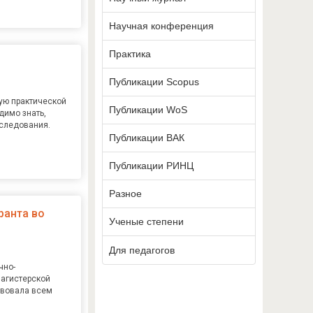
Научная конференция
Практика
Публикации Scopus
ую практической
Публикации WoS
димо знать,
сследования.
Публикации ВАК
Публикации РИНЦ
Разное
ранта во
Ученые степени
Для педагогов
чно-
магистерской
твовала всем