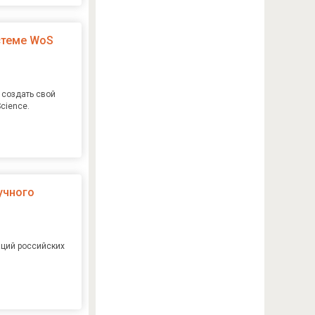
истеме WoS
 создать свой
cience.
учного
аций российских