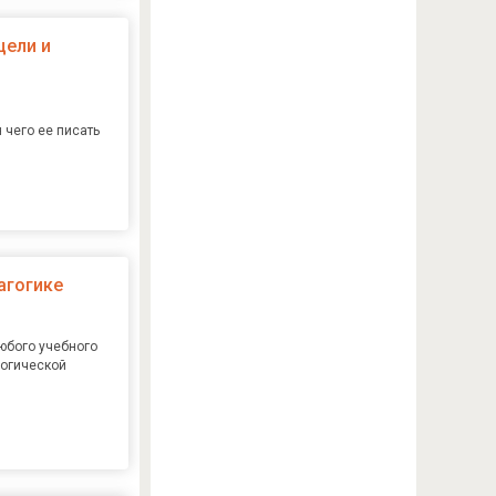
цели и
 чего ее писать
агогике
юбого учебного
гогической