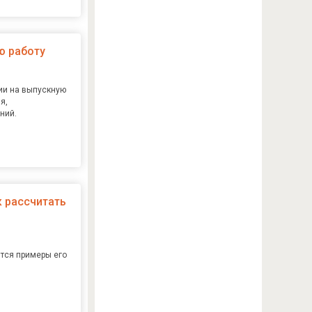
ю работу
ии на выпускную
я,
ний.
к рассчитать
ятся примеры его