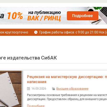
ок круглосуточно
График работы офиса: с 9:00 до 21:00 Нск (
оге издательства СибАК
Рецензия на магистерскую диссертацию: 
написания
16.03.2026
Высшее образование
Рассмотрены основные требования к рецензии на магис
диссертацию. Предоставлен образец для внешнего реце
Подробнее