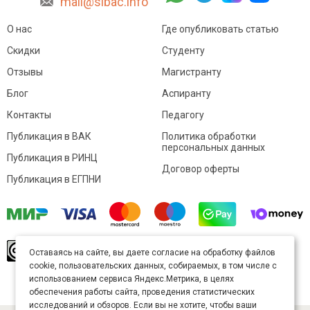
mail@sibac.info
О нас
Где опубликовать статью
Скидки
Студенту
Отзывы
Магистранту
Блог
Аспиранту
Контакты
Педагогу
Публикация в ВАК
Политика обработки
персональных данных
Публикация в РИНЦ
Договор оферты
Публикация в ЕГПНИ
© Sibac.info 2026. Все права защищены.
Это
Оставаясь на сайте, вы даете согласие на обработку файлов
произведение доступно по
лицензии Creative
cookie, пользовательских данных, собираемых, в том числе с
Commons «Attribution» («Атрибуция») 4.0
Непортированная
.
использованием сервиса Яндекс.Метрика, в целях
Карта сайта
обеспечения работы сайта, проведения статистических
исследований и обзоров. Если вы не хотите, чтобы ваши