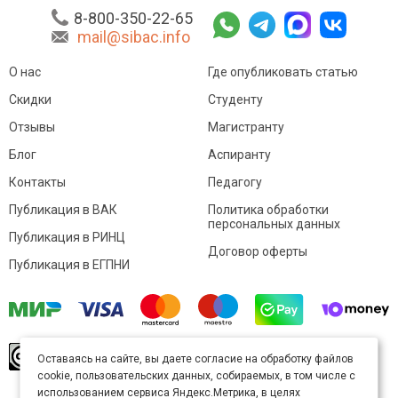
8-800-350-22-65
mail@sibac.info
О нас
Где опубликовать статью
Скидки
Студенту
Отзывы
Магистранту
Блог
Аспиранту
Контакты
Педагогу
Публикация в ВАК
Политика обработки
персональных данных
Публикация в РИНЦ
Договор оферты
Публикация в ЕГПНИ
© Sibac.info 2026. Все права защищены.
Это
Оставаясь на сайте, вы даете согласие на обработку файлов
произведение доступно по
лицензии Creative
cookie, пользовательских данных, собираемых, в том числе с
Commons «Attribution» («Атрибуция») 4.0
Непортированная
.
использованием сервиса Яндекс.Метрика, в целях