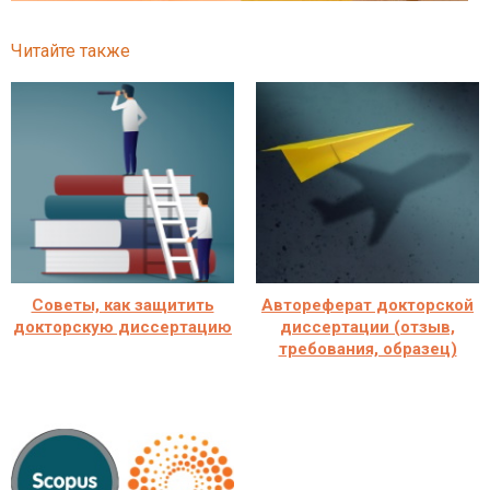
Читайте также
Советы, как защитить
Автореферат докторской
докторскую диссертацию
диссертации (отзыв,
требования, образец)