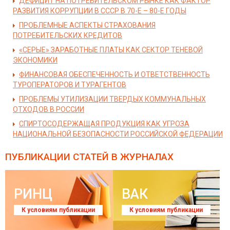
ДЕФИЦИТ НА ПОТРЕБИТЕЛЬСКОМ РЫНКЕ КАК ФАКТОР
РАЗВИТИЯ КОРРУПЦИИ В СССР В 70-Е – 80-Е ГОДЫ
ПРОБЛЕМНЫЕ АСПЕКТЫ СТРАХОВАНИЯ
ПОТРЕБИТЕЛЬСКИХ КРЕДИТОВ
«СЕРЫЕ» ЗАРАБОТНЫЕ ПЛАТЫ КАК СЕКТОР ТЕНЕВОЙ
ЭКОНОМИКИ
ФИНАНСОВАЯ ОБЕСПЕЧЕННОСТЬ И ОТВЕТСТВЕННОСТЬ
ТУРОПЕРАТОРОВ И ТУРАГЕНТОВ
ПРОБЛЕМЫ УТИЛИЗАЦИИ ТВЕРДЫХ КОММУНАЛЬНЫХ
ОТХОДОВ В РОССИИ
СПИРТОСОДЕРЖАЩАЯ ПРОДУКЦИЯ КАК УГРОЗА
НАЦИОНАЛЬНОЙ БЕЗОПАСНОСТИ РОССИЙСКОЙ ФЕДЕРАЦИИ
ПУБЛИКАЦИИ СТАТЕЙ
В ЖУРНАЛАХ
РИНЦ
ВАК
К условиям публикации
К условиям публикации