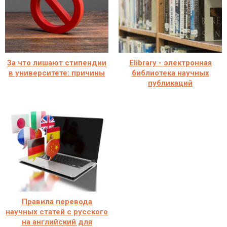
За что лишают стипендии
Elibrary - электронная
в университете: причины
библиотека научных
публикаций
Правила перевода
научных статей с русского
на английский для