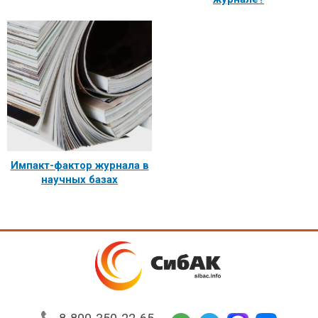
Импакт-фактор журнала в
научных базах