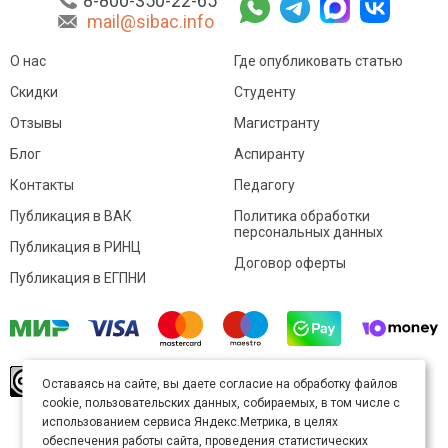
8-800-350-22-65
mail@sibac.info
О нас
Где опубликовать статью
Скидки
Студенту
Отзывы
Магистранту
Блог
Аспиранту
Контакты
Педагогу
Публикация в ВАК
Политика обработки
персональных данных
Публикация в РИНЦ
Договор оферты
Публикация в ЕГПНИ
© Sibac.info 2026. Все права защищены.
Это
Оставаясь на сайте, вы даете согласие на обработку файлов
произведение доступно по
лицензии Creative
cookie, пользовательских данных, собираемых, в том числе с
Commons «Attribution» («Атрибуция») 4.0
Непортированная
.
использованием сервиса Яндекс.Метрика, в целях
Карта сайта
обеспечения работы сайта, проведения статистических