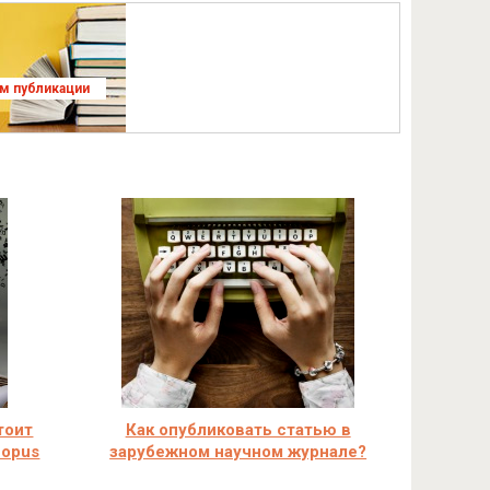
ям публикации
тоит
Как опубликовать статью в
copus
зарубежном научном журнале?