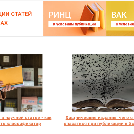
РИНЦ
ВАК
ЦИИ СТАТЕЙ
ЛАХ
К условиям публикации
К услови
 в научной статье - как
Хищнические издания: чего с
ть классификатор
опасаться при публикации в S