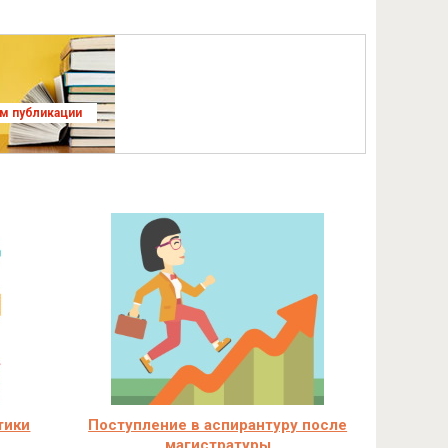
ям публикации
тики
Поступление в аспирантуру после
магистратуры