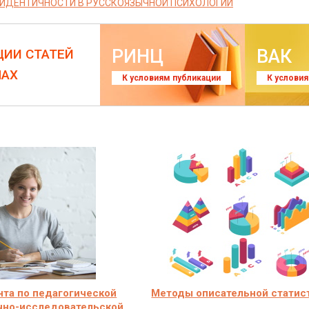
ИДЕНТИЧНОСТИ В РУССКОЯЗЫЧНОЙ ПСИХОЛОГИИ
РИНЦ
ВАК
ЦИИ СТАТЕЙ
ЛАХ
К условиям публикации
К услови
нта по педагогической
Методы описательной статис
учно-исследовательской