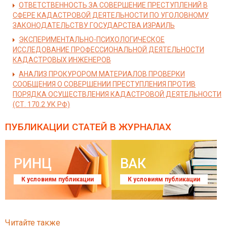
ОТВЕТСТВЕННОСТЬ ЗА СОВЕРШЕНИЕ ПРЕСТУПЛЕНИЙ В
СФЕРЕ КАДАСТРОВОЙ ДЕЯТЕЛЬНОСТИ ПО УГОЛОВНОМУ
ЗАКОНОДАТЕЛЬСТВУ ГОСУДАРСТВА ИЗРАИЛЬ
ЭКСПЕРИМЕНТАЛЬНО-ПСИХОЛОГИЧЕСКОЕ
ИССЛЕДОВАНИЕ ПРОФЕССИОНАЛЬНОЙ ДЕЯТЕЛЬНОСТИ
КАДАСТРОВЫХ ИНЖЕНЕРОВ
АНАЛИЗ ПРОКУРОРОМ МАТЕРИАЛОВ ПРОВЕРКИ
СООБЩЕНИЯ О СОВЕРШЕНИИ ПРЕСТУПЛЕНИЯ ПРОТИВ
ПОРЯДКА ОСУЩЕСТВЛЕНИЯ КАДАСТРОВОЙ ДЕЯТЕЛЬНОСТИ
(СТ. 170.2 УК РФ)
ПУБЛИКАЦИИ СТАТЕЙ
В ЖУРНАЛАХ
РИНЦ
ВАК
К условиям публикации
К условиям публикации
Читайте также