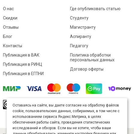
О нас
Где опубликовать статью
Скидки
Студенту
Отзывы
Магистранту
Блог
Аспиранту
Контакты
Педагогу
Публикация в ВАК
Политика обработки
персональных данных
Публикация в РИНЦ
Договор оферты
Публикация в ЕГПНИ
© Sibac.info 2026. Все права защищены.
Это
Оставаясь на сайте, вы даете согласие на обработку файлов
произведение доступно по
лицензии Creative
cookie, пользовательских данных, собираемых, в том числе с
Commons «Attribution» («Атрибуция») 4.0
Непортированная
.
использованием сервиса Яндекс.Метрика, в целях
Карта сайта
обеспечения работы сайта, проведения статистических
исследований и обзоров. Если вы не хотите, чтобы ваши
данные обрабатывались, измените настройки браузера или