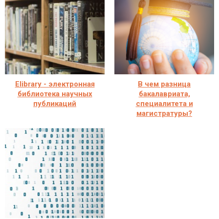
Elibrary - электронная
В чем разница
библиотека научных
бакалавриата,
публикаций
специалитета и
магистратуры?