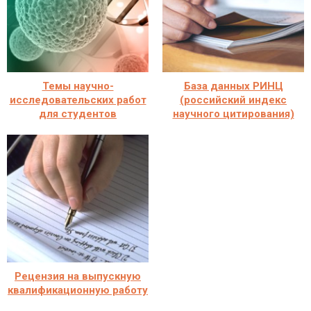
Темы научно-
База данных РИНЦ
исследовательских работ
(российский индекс
для студентов
научного цитирования)
Рецензия на выпускную
квалификационную работу