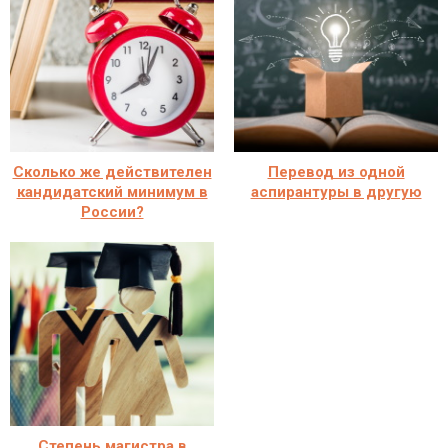
Сколько же действителен
Перевод из одной
кандидатский минимум в
аспирантуры в другую
России?
Степень магистра в