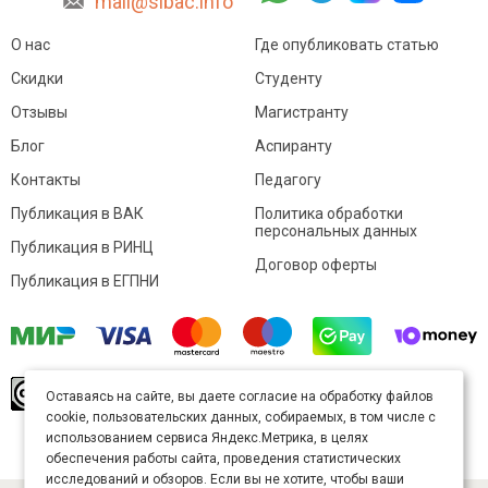
mail@sibac.info
О нас
Где опубликовать статью
Скидки
Студенту
Отзывы
Магистранту
Блог
Аспиранту
Контакты
Педагогу
Публикация в ВАК
Политика обработки
персональных данных
Публикация в РИНЦ
Договор оферты
Публикация в ЕГПНИ
© Sibac.info 2026. Все права защищены.
Это
Оставаясь на сайте, вы даете согласие на обработку файлов
произведение доступно по
лицензии Creative
cookie, пользовательских данных, собираемых, в том числе с
Commons «Attribution» («Атрибуция») 4.0
Непортированная
.
использованием сервиса Яндекс.Метрика, в целях
Карта сайта
обеспечения работы сайта, проведения статистических
исследований и обзоров. Если вы не хотите, чтобы ваши