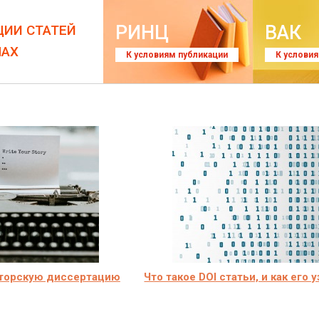
РИНЦ
ВАК
ЦИИ СТАТЕЙ
ЛАХ
К условиям публикации
К услови
кторскую диссертацию
Что такое DOI статьи, и как его 