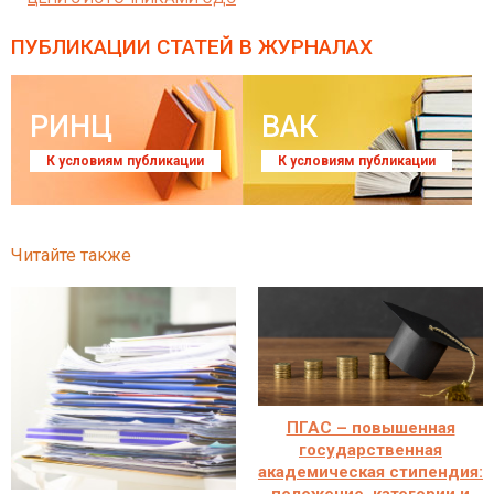
ПУБЛИКАЦИИ СТАТЕЙ
В ЖУРНАЛАХ
РИНЦ
ВАК
К условиям публикации
К условиям публикации
Читайте также
ПГАС – повышенная
государственная
академическая стипендия: