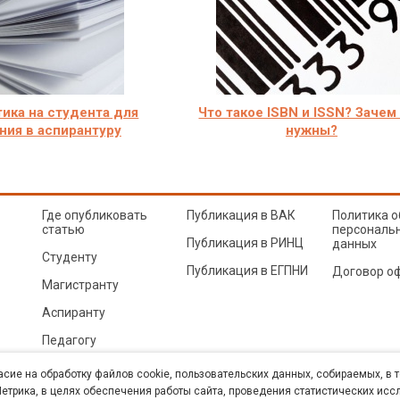
ика на студента для
Что такое ISBN и ISSN? Зачем
ния в аспирантуру
нужны?
Где опубликовать
Публикация в ВАК
Политика о
статью
персональ
Публикация в РИНЦ
данных
Студенту
Публикация в ЕГПНИ
Договор о
Магистранту
Аспиранту
Педагогу
© Sibac.info 2026. Все права защищены.
Это произведение доступно по
лицензии Creative Co
асие на обработку файлов cookie, пользовательских данных, собираемых, в 
Карта сайта
трика, в целях обеспечения работы сайта, проведения статистических исс