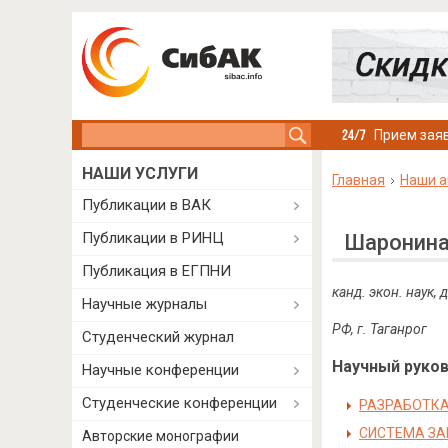
Search this site
Прием заяв
НАШИ УСЛУГИ
Главная
Наши а
Публикации в ВАК
Публикации в РИНЦ
Шаронина
Публикация в ЕГПНИ
канд. экон. наук,
Научные журналы
РФ, г. Таганрог
Студенческий журнал
Научный руково
Научные конференции
Студенческие конференции
РАЗРАБОТКА
СИСТЕМА З
Авторские монографии