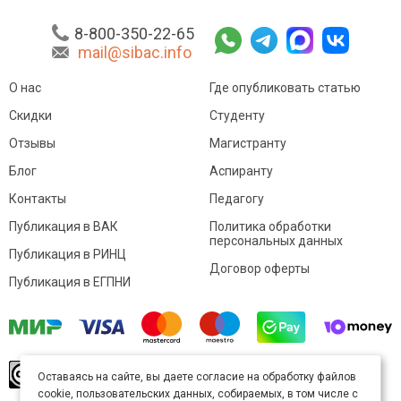
8-800-350-22-65
mail@sibac.info
О нас
Где опубликовать статью
Скидки
Студенту
Отзывы
Магистранту
Блог
Аспиранту
Контакты
Педагогу
Публикация в ВАК
Политика обработки
персональных данных
Публикация в РИНЦ
Договор оферты
Публикация в ЕГПНИ
© Sibac.info 2026. Все права защищены.
Это
Оставаясь на сайте, вы даете согласие на обработку файлов
произведение доступно по
лицензии Creative
cookie, пользовательских данных, собираемых, в том числе с
Commons «Attribution» («Атрибуция») 4.0