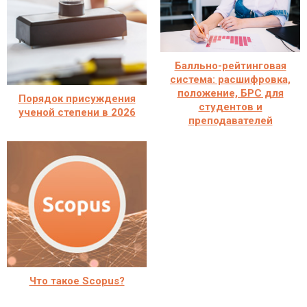
Балльно-рейтинговая
система: расшифровка,
положение, БРС для
Порядок присуждения
студентов и
ученой степени в 2026
преподавателей
Что такое Scopus?