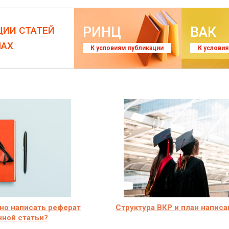
РИНЦ
ВАК
ЦИИ СТАТЕЙ
ЛАХ
К условиям публикации
К услови
но написать реферат
Структура ВКР и план написа
чной статьи?