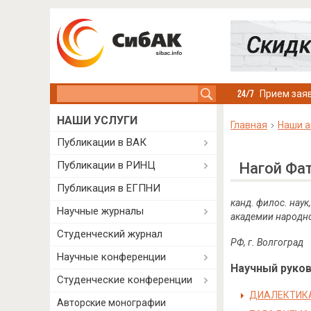
Search this site
Прием заяв
НАШИ УСЛУГИ
Главная
Наши а
Публикации в ВАК
Публикации в РИНЦ
Нагой Фа
Публикация в ЕГПНИ
канд. филос. нау
Научные журналы
академии народно
Студенческий журнал
РФ, г. Волгоград
Научные конференции
Научный руково
Студенческие конференции
ДИАЛЕКТИКА
Авторские монографии