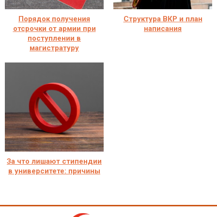
Порядок получения
Структура ВКР и план
отсрочки от армии при
написания
поступлении в
магистратуру
За что лишают стипендии
в университете: причины