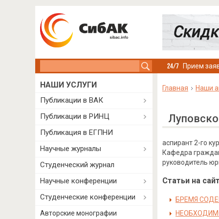
Search this site
Прием заяв
НАШИ УСЛУГИ
Главная
Наши а
Публикации в ВАК
Публикации в РИНЦ
Луповско
Публикация в ЕГПНИ
аспирант 2-го к
Научные журналы
Кафедра граждан
руководитель ю
Студенческий журнал
Статьи на сайт
Научные конференции
Студенческие конференции
БРЕМЯ СОДЕ
Авторские монографии
НЕОБХОДИМО