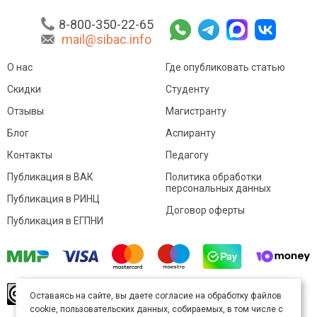
8-800-350-22-65
mail@sibac.info
О нас
Где опубликовать статью
Скидки
Студенту
Отзывы
Магистранту
Блог
Аспиранту
Контакты
Педагогу
Публикация в ВАК
Политика обработки
персональных данных
Публикация в РИНЦ
Договор оферты
Публикация в ЕГПНИ
© Sibac.info 2026. Все права защищены.
Это
Оставаясь на сайте, вы даете согласие на обработку файлов
произведение доступно по
лицензии Creative
cookie, пользовательских данных, собираемых, в том числе с
Commons «Attribution» («Атрибуция») 4.0