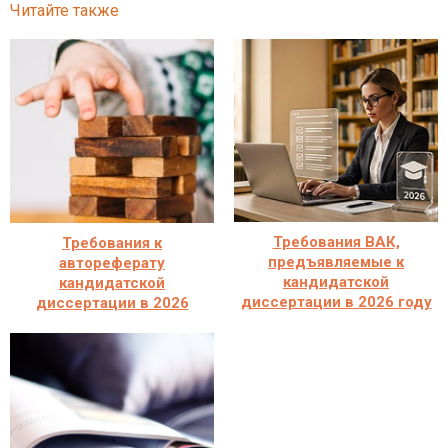
Читайте также
Требования ВАК,
Требования к
предъявляемые к
автореферату
кандидатской
кандидатской
диссертации в 2026 году
диссертации в 2026