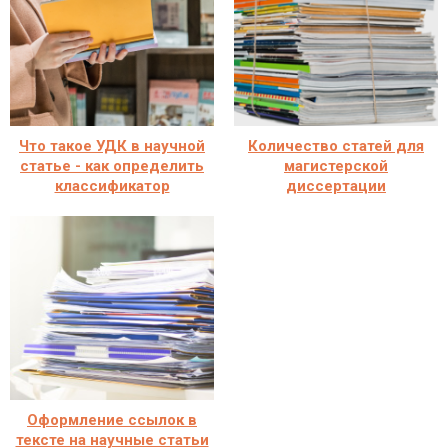
Что такое УДК в научной
Количество статей для
статье - как определить
магистерской
классификатор
диссертации
Оформление ссылок в
тексте на научные статьи