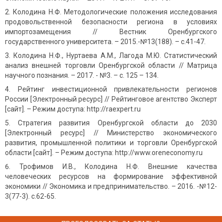
Колодина Н.Ф. Методологические положения исследования
продовольственной безопасности региона в условиях
импортозамещения // Вестник Оренбургского
государственного университета. – 2015.-№13(188). – с.41-47.
Колодина Н.Ф., Нуртаева А.М., Лагода М.Ю. Статистический
анализ внешней торговли Оренбургской области // Матрица
научного познания. – 2017. - №3. – с. 125 – 134.
Рейтинг инвестиционной привлекательности регионов
России [Электронный ресурс] // Рейтинговое агентство Эксперт
[сайт]. – Режим доступа: http://raexpert.ru
Стратегия развития Оренбургской области до 2030
[Электронный ресурс] // Министерство экономического
развития, промышленной политики и торговли Оренбургской
области [сайт]. – Режим доступа: http://www.oreneconomy.ru
Трофимов И.В., Колодина Н.Ф. Внешние качества
человеческих ресурсов на формирование эффективной
экономики // Экономика и предпринимательство. – 2016. -№12-
3(77-3). с.62-65.