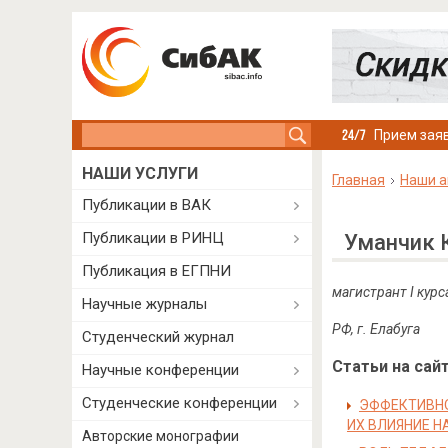
Search this site
Прием заяв
НАШИ УСЛУГИ
Главная
Наши а
Публикации в ВАК
Публикации в РИНЦ
Уманчик 
Публикация в ЕГПНИ
магистрант
I
курс
Научные журналы
РФ
,
г
.
Елабуга
Студенческий журнал
Статьи на сайт
Научные конференции
Студенческие конференции
ЭФФЕКТИВНО
ИХ ВЛИЯНИЕ 
Авторские монографии