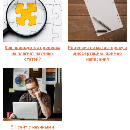
Как проводится проверка
Рецензия на магистерскую
на плагиат научных
диссертацию: пример
статей?
написания
51 сайт с научными